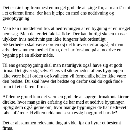
Det er først og fremmest en meget god ide at sørge for, at man får fat
i et erfarent firma, der kan hjælpe en med ens nedrivning og
genopbygning.
Man kan umiddelbart tro, at nedrivningen af en bygning er en meget
nem sag. Men det er det faktisk ikke. Der kan hurtigt ske en masse
ulykker, hvis nedrivningen ikke fungerer helt ordentligt.
Sikkerheden skal være i orden og det kræver derfor også, at man
arbejder sammen med et firma, der har forstand på at nedrive en
bygning på en sikker måde.
Til ens genopbygning skal man naturligvis også have sig et godt
firma. Det giver sig selv. Ellers vil sikkerheden af ens bygningen
ikke være helt i orden og kvaliteten vil formentlig heller ikke være
den bedste. Du skal have det bedste og derfor skal du også finde
frem til et erfarent firma.
Af denne grund kan det være en god ide at spørge firmakontakterne
direkte, hvor mange års erfaring de har med at nedrive bygninger.
Spørg dem også gerne om, hvor mange bygninger de har nedrevet i
løbet af årene. Hvilken uddannelsesmæssig baggrund har de?
Det er alt sammen relevante ting at vide, før du hyrer et bestemt
firma.