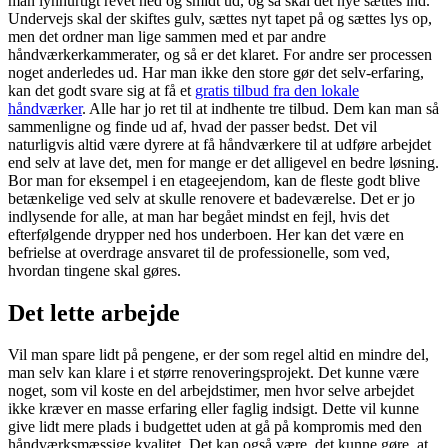
man lynhurtigt revet ned og smidt ud, og så skal det nye sættes ind.
Undervejs skal der skiftes gulv, sættes nyt tapet på og sættes lys op,
men det ordner man lige sammen med et par andre
håndværkerkammerater, og så er det klaret. For andre ser processen
noget anderledes ud. Har man ikke den store gør det selv-erfaring,
kan det godt svare sig at få et
gratis tilbud fra den lokale
håndværker
. Alle har jo ret til at indhente tre tilbud. Dem kan man så
sammenligne og finde ud af, hvad der passer bedst. Det vil
naturligvis altid være dyrere at få håndværkere til at udføre arbejdet
end selv at lave det, men for mange er det alligevel en bedre løsning.
Bor man for eksempel i en etageejendom, kan de fleste godt blive
betænkelige ved selv at skulle renovere et badeværelse. Det er jo
indlysende for alle, at man har begået mindst en fejl, hvis det
efterfølgende drypper ned hos underboen. Her kan det være en
befrielse at overdrage ansvaret til de professionelle, som ved,
hvordan tingene skal gøres.
Det lette arbejde
Vil man spare lidt på pengene, er der som regel altid en mindre del,
man selv kan klare i et større renoveringsprojekt. Det kunne være
noget, som vil koste en del arbejdstimer, men hvor selve arbejdet
ikke kræver en masse erfaring eller faglig indsigt. Dette vil kunne
give lidt mere plads i budgettet uden at gå på kompromis med den
håndværksmæssige kvalitet. Det kan også være, det kunne gøre, at