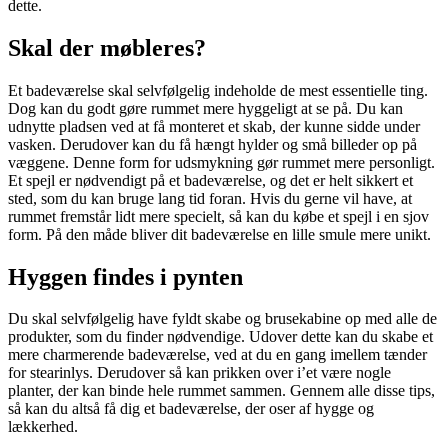
dette.
Skal der møbleres?
Et badeværelse skal selvfølgelig indeholde de mest essentielle ting.
Dog kan du godt gøre rummet mere hyggeligt at se på. Du kan
udnytte pladsen ved at få monteret et skab, der kunne sidde under
vasken. Derudover kan du få hængt hylder og små billeder op på
væggene. Denne form for udsmykning gør rummet mere personligt.
Et spejl er nødvendigt på et badeværelse, og det er helt sikkert et
sted, som du kan bruge lang tid foran. Hvis du gerne vil have, at
rummet fremstår lidt mere specielt, så kan du købe et spejl i en sjov
form. På den måde bliver dit badeværelse en lille smule mere unikt.
Hyggen findes i pynten
Du skal selvfølgelig have fyldt skabe og brusekabine op med alle de
produkter, som du finder nødvendige. Udover dette kan du skabe et
mere charmerende badeværelse, ved at du en gang imellem tænder
for stearinlys. Derudover så kan prikken over i’et være nogle
planter, der kan binde hele rummet sammen. Gennem alle disse tips,
så kan du altså få dig et badeværelse, der oser af hygge og
lækkerhed.