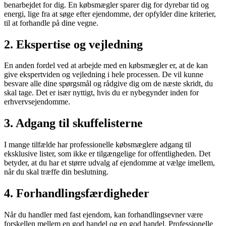
benarbejdet for dig. En købsmægler sparer dig for dyrebar tid og
energi, lige fra at søge efter ejendomme, der opfylder dine kriterier,
til at forhandle på dine vegne.
2. Ekspertise og vejledning
En anden fordel ved at arbejde med en købsmægler er, at de kan
give ekspertviden og vejledning i hele processen. De vil kunne
besvare alle dine spørgsmål og rådgive dig om de næste skridt, du
skal tage. Det er især nyttigt, hvis du er nybegynder inden for
erhvervsejendomme.
3. Adgang til skuffelisterne
I mange tilfælde har professionelle købsmæglere adgang til
eksklusive lister, som ikke er tilgængelige for offentligheden. Det
betyder, at du har et større udvalg af ejendomme at vælge imellem,
når du skal træffe din beslutning.
4. Forhandlingsfærdigheder
Når du handler med fast ejendom, kan forhandlingsevner være
forskellen mellem en god handel og en god handel. Professionelle