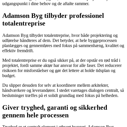
udgangspunkt i dine behov og de aftalte rammer.
Adamson Byg tilbyder professionel
totalentreprise
Adamson Byg tilbyder totalentreprise, hvor både projektering og
udførelse håndteres af dem. Det betyder, at hele byggeprocessen
planlægges og gennemføres med fokus på sammenhæng, kvalitet og
effektiv fremdrift.
Med totalentreprise er du også sikker på, at der opstår en rød tråd i
projektet, fordi samme aktør har ansvar for alle faser. Det reducerer
risikoen for misforståelser og gør det lettere at holde tidsplan og
budget.
Du slipper desuden for selv at koordinere mellem arkitekter,
håndværkere og leverandører. I stedet varetages dialogen centralt, så
beslutninger træffes på et solidt grundlag med fokus på helheden.
Giver tryghed, garanti og sikkerhed
gennem hele processen
Tryghed er et centralt element i ethvert byggeri. Adamson Byg