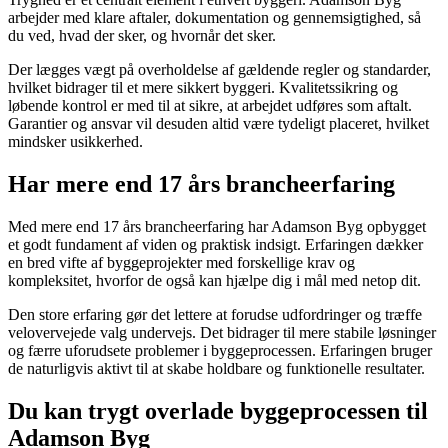
arbejder med klare aftaler, dokumentation og gennemsigtighed, så
du ved, hvad der sker, og hvornår det sker.
Der lægges vægt på overholdelse af gældende regler og standarder,
hvilket bidrager til et mere sikkert byggeri. Kvalitetssikring og
løbende kontrol er med til at sikre, at arbejdet udføres som aftalt.
Garantier og ansvar vil desuden altid være tydeligt placeret, hvilket
mindsker usikkerhed.
Har mere end 17 års brancheerfaring
Med mere end 17 års brancheerfaring har Adamson Byg opbygget
et godt fundament af viden og praktisk indsigt. Erfaringen dækker
en bred vifte af byggeprojekter med forskellige krav og
kompleksitet, hvorfor de også kan hjælpe dig i mål med netop dit.
Den store erfaring gør det lettere at forudse udfordringer og træffe
velovervejede valg undervejs. Det bidrager til mere stabile løsninger
og færre uforudsete problemer i byggeprocessen. Erfaringen bruger
de naturligvis aktivt til at skabe holdbare og funktionelle resultater.
Du kan trygt overlade byggeprocessen til
Adamson Byg